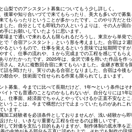
と山梨でのアシスタント募集​についてもう少し詳しく。
、後輩や知り合いづてで来てもらったり、美大も多いので募集
来てもらったりということが多かったです。このやり方だと仕
ました。自分としても即戦力の人というよりは、その人が面白
め手にお願いしていたように思います。
業場まで通いで来れる人も限られるだろうし。東京から単発で
とで「合宿アシスタント」という形を考えました。合宿は２週
やるというもので、仕事を覚えるという意味では短期間ですが
やすく、仕事の流れや、１から完成までの工程を感じてもらえ
ありがたかったです。2025年は、金沢で漆を用いた作品を作
田さん、2人に複数回合宿に来てもらいました
。金継ぎ教室を
て話を聞けたり、実りのある合宿となりました、合宿は今後も
の都合や、技術面で任せられる作業も限られてしまいます。
ント募集
、今までに比べて長期だけど、1年〜という条件はそ
バイトでも普通のことなのかもしれないが、自分なりには1年
し、仕事面、経済面でちゃんとやっていけるか正直不安なとこ
ということは、
今まで構想だけで止まっていたものがあれこれ
ています。
属加工経験者を必須条件としておりませんが、浅い経験から即
設けたり、いきなり重要な工程を任せるのは難しいです。
対して対価を支払う目的もありますが、制作体制の底水準を正
改善の余地がある部分を正直に認めた上で、それでも制作の現