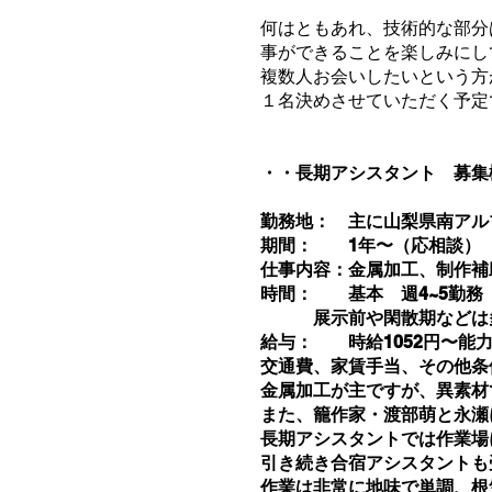
何はともあれ、技術的な部分
事ができることを楽しみにし
複数人お会いしたいという方
１名決めさせていただく予定
・・長期アシスタント 募集
勤務地： 主に山梨県南アル
期間： 1年〜（応相談）
仕事内容：金属加工、制作補
時間： 基本 週4~5勤務 8:
展示前や閑散期などは多
給与： 時給1052円〜
交通費、家賃手当、その他
金属加工が主ですが、異素材
また、籠作家・渡部萌と永瀬
長期アシスタントでは作業場
引き続き合宿アシスタントも
作業は非常に地味で単調、根