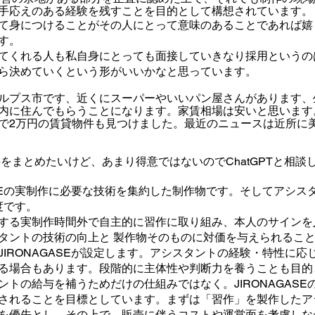
手応えのある経験を残すことを目的として構想されています。
て身につけることがその人にとって意味のあることであれば嬉
す。
てくれる人も私自身にとっても面接していきなり採用というの
ら決めていくという形がいいかなと思っています。
ルプス市です、近くにスーパーやいいパン屋さんがあります、
内に住んでもらうことになります。家賃相場は安いと思います
で2万円の賃貸物件も見つけました。最近のニュースは近所に
をまとめたいけど、あまり得意ではないのでChatGPTと相談
E
の実制作に必要な技術を集約した制作物です。そしてアシス
度です。
する実制作時間外で自主的に習作に取り組み、本人のサインを
タントの技術の向上と 製作物そのものに対価を与えられるこ
JIRONAGASE
が設定します。アシスタントの経験・特性に応
る場合もあります。段階的に主体性や判断力を養うことも目的
ントの給与を補うためだけの仕組みではなく。
JIRONAGASE
されることを目標としています。まずは「習作」を製作したア
を優先とし、その上で、販売に伴うコストや運営面を考慮しな