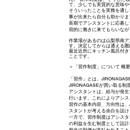
て、少しでも実質的な意味や
そういったことを実務を通し
事が出来たら自分も助かりま
長期でアシスタントに応募し
宿的に働きに来てもらいなが
作業場があるのは山梨県南ア
す。
決定してからは通える圏
最近近所にキッチン風呂付き
ことです。
＞「習作制度」について 概要
「習作」とは、
JIRONAGAS
JIRONAGASE
が買い取る制
アシスタントは、給与が発生
行います。これによりアシス
習作の基本内容、方向性は、
スタントが考える余白を設け
一方で、習作制度はアシスタ
の利益を生む制度として設計
相当の対価が支払われること