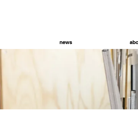
news
abo