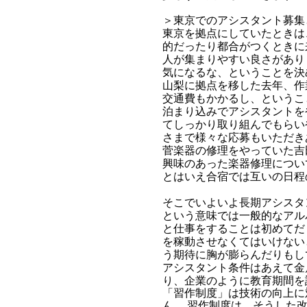
＞東京でのアシスタント募集
東京を拠点にしていたときは
的だったり都合がつくときに
人が集まりやすい良さがあり
気になるな、ということを決
山梨に拠点を移した去年、作
交通費もかかるし、というこ
泊まり込みでアシスタントを
てしっかり取り組んでもらい
さまで様々な応募もいただき
菅楽器の修理をやっていた吉
興味のあった楽器修理につい
とはいえ合宿では互いの日程
そこでいよいよ長期アシスタ
という意味では一般的なアル
と仕事をすることは初めてだ
を稼動させなくてはいけない
う期待に胸が膨らんだりもし
アシスタント条件はあえて金
り、企業のように教育期間を
「習作制度」は技術の向上に
ん。 習作制度は、そうした