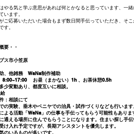
はやる気と学ぶ意思があれば何とかなると思っています、一緒
ています。
がご応募いただいた場合もまず数日間手伝っていただき、
そこ
です。
概要・・
プス市小笠原
助、他雑務 WaNa制作補助
00~17:00 お昼（まかない）1h 、お茶休憩0.5h
少変動あり、都度互いに相談。
能力給
条件：相談にて
での実験、垂木やベニヤでの治具・試作づくりなども行います
による活動「WaNa」の仕事を手伝ってもらう可能性もありま
に通える場所に住んでもらうことになります。住まい探し手伝
受け入れ予定ですが、長期アシスタントを優先します。
気のいるものが多いです。