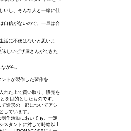
しいし、そんな人と一緒に仕
は自信がないので、一旦は合
生活に不便はないと思いま
。
美味しい
ピザ屋さんができた
しながら。
タントが製作した習作を
入れた上で買い取り、販売を
ととを目的としたものです。
じて造形の一部についてアシ
としています。
の制作活動においても、一定
シスタントに対して時給以上
がら、
JIRONAGASE
にも一