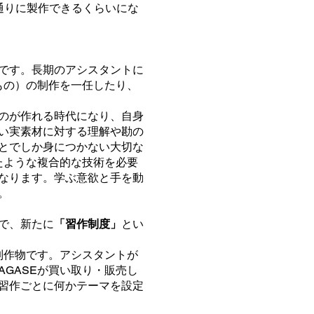
通りに製作できるくらいにな
です。長期のアシスタントに
るもの）の制作を一任したり、
のが作れる時代になり、自身
い実素材に対する理解や勘の
と
でしか身につかない大切な
たような
複合的な技術を必要
なります。
学ぶ意欲と手を動
。
で、
新たに
「習作制度」
とい
た制作物です。アシスタントが
AGASEが買い取り・販売し
習作ごとに何かテーマを設定