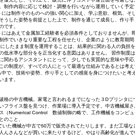
。制作内容に応じて検討・調整を行いながら運用していく予定
トには制作そのものへの強い関心に加え、学ぶ意欲、根気、そ
そうした姿勢を前提とした上で、制作を通じて成長し、作り手
のです。
タントにはあえて金属加工経験者を必須条件としておりませんが
制作でいきなり重要な工程を任せたり、企業のように教育期間
昧にしたまま制度を運用することは、結果的に関わる人の負担
の低水準な部分をを正当化する意図はありません。 習作制度
に関わるアシスタントにとって、少しでも実質的な意味や手応
この制度が、すべての人にとって最適な仕組みであるとは考え
る中で、技術や姿勢、作り手としての感覚を身につけたいと考
います。
と破格の中古機械。家電と言われるまでになった
３D
プリンタに
いフライス盤を見つけ、作業場に導入予定です。中古機械屋さ
（Numerical Control 数値制御の略で、工作機械をコ
とのこと、
れていた機械が中古で50万で販売されてたりします。まだ工場
人んさんなどが買いに来たりするけど、やはり高齢化が進んで