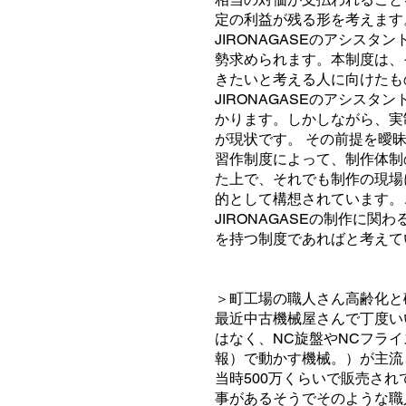
定の利益が残る形を考えます
JIRONAGASE
のアシスタン
勢求められます。本制度は、
きたいと考える人に向けたも
JIRONAGASEのアシス
かります。しかしながら、実
が現状です
。 その前提を曖
習作制度によって、制作体制
た上で、それでも制作の現場
的として構想されています。
JIRONAGASE
の制作に関わ
を持つ制度であればと考えて
​＞町工場の職人さん高齢化
最近中古機械屋さんで丁度い
はなく、NC旋盤やNCフライス
報）で動かす機械。）が主流
当時500万くらいで販売さ
事があるそうでそのような職