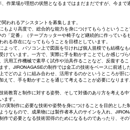
年、作業場が理想の状態となるまではまだまだですが、今まで
で関われるアシスタントを募集します。
にもより高度で、総合的な能力を身につけてもらうということ
作の中の「定番」（テープカッターや椅子など継続的に作ってい
われる存在になってもらうことを目標としています。
によって、パソコン上で図面を引ければ個人規模でも結構なも
受けています。一方で、実際に手を動かすことでしか感じづら
、汎用工作機械で素早く試作や治具作ることなど、反復するこ
ます。
J
IRONAGASEの制作では金工の技術をベースに前述し
上でどのように組み合わせ、活用するのかというところが肝に
加えて、手を動かすことを通じて考えることが必要になります
技術教育と制作に対する姿勢、そして対価のあり方を考える中
います。
ASEの実制作に必要な技術や姿勢を身につけることを目的とし
うなもので、成果物には製作者本人のサインを入れ、JIRON
制作で必要となる技術習得のためになるものであったり、その